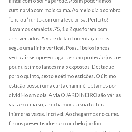
ainda com o sol na parede. Assim poderíamos
curtir a via com mais calma. Ao meio dia a sombra
“entrou” junto com uma leve brisa. Perfeito!
Levamos camalots .75, 1 e 2 que foram bem
aproveitados. A via é de fácil orientação pois
segue uma linha vertical. Possui belos lances
verticais sempre em agarras com proteção justa e
pouquíssimos lances mais expostos. Destaque
para o quinto, sexto e sétimo esticões. O último
esticão possui uma curta chaminé, optamos por
dividi-lo em dois. A via O JARDINEIRO são várias
vias em uma só, a rocha muda a sua textura
inúmeras vezes. Incrível. Ao chegarmos no cume,
fomos presenteados com um belo jardim