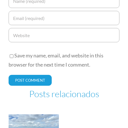
Save my name, email, and website in this
browser for the next time I comment.
Posts relacionados
Tempest
de
Soma de
Raios