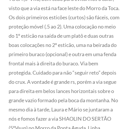
visto que a via está na face leste do Morro da Toca.
Os dois primeiros esticões (curtos) são fáceis, com
proteção móvel (.5 ao 2). Uma colocação no meio
do 1º esticão na saída de um platô e duas outras
boas colocações no 2º esticão, uma na beirada do
primeiro buraco (opcional) e outra em uma fenda
frontal mais à direita do buraco. Via bem
protegida. Cuidado para não “seguir reto” depois
do crux. A vontade é grande rs, porém a via segue
para direita em belos lances horizontais sobre o
grande vazio formado pela boca da montanha. No
mesmo dia à tarde, Laura e Mário se juntaram a
nós e fomos fazer a via SHAOLIN DO SERTÃO
(5ºVsup) no Morro da Ponta Aguda. Linha