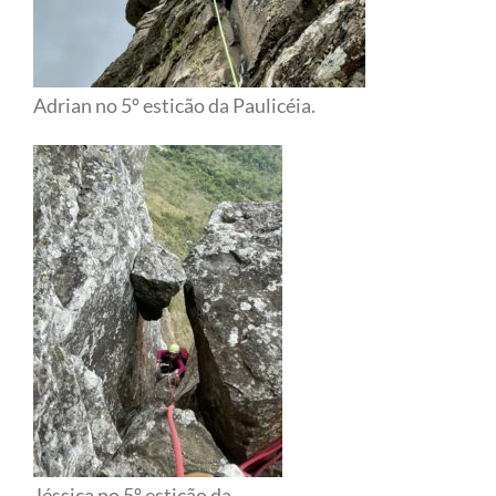
Adrian no 5º esticão da Paulicéia.
Jéssica no 5º esticão da