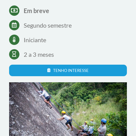
Mínimo impacto
Técnicas de escalada
Técnicas caminhada e orientação
Gerenciamento de riscos
Prevenção de acidentes
História do montanhismo
7 aulas práticas, totalizando 400m de
escalada em rocha
Em breve
Segundo semestre
Iniciante
2 a 3 meses