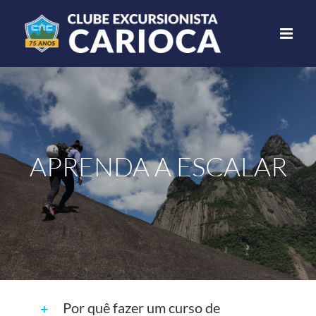
Ir
para
o
conteúdo
APRENDA A ESCALAR
Por quê fazer um curso de