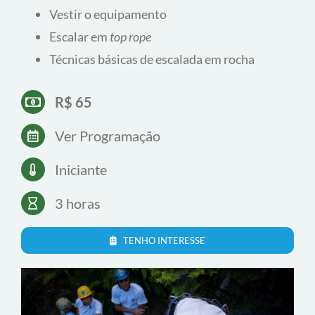
Atividade rápida para quem quer ter um primeiro
contato com a escalada em rocha. Recomendamos
que os interessados nos curso básicos façam antes
a aula experimental para saber se “é isso mesmo”
antes de se comprometer com um curso de
escalada mais longo.
O que você vai aprender:
Vestir o equipamento
Escalar em
top rope
Técnicas básicas de escalada em rocha
R$ 65