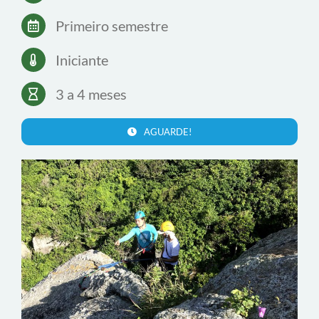
Caminhada e acampamento em montanha,
Gerenciamento de riscos
Prevenção de acidentes
História do montanhismo
8 aulas práticas, totalizando 400m de
escalada em rocha
Em breve
Primeiro semestre
Iniciante
3 a 4 meses
AGUARDE!