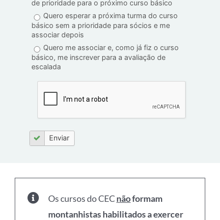
Como prefere realizar o curso?
Em grupo
Individual
Tanto faz
Qual o seu próximo passo?
Quero apenas frequentar o clube, participar
dos eventos sociais e receber mais
informações sobre palestras gratuitas
Quero me associar e participar das
escaladas experimentais enquanto fico na lista
de prioridade para o próximo curso básico
Quero esperar a próxima turma do curso
básico sem a prioridade para sócios e me
associar depois
Quero me associar e, como já fiz o curso
básico, me inscrever para a avaliação de
escalada