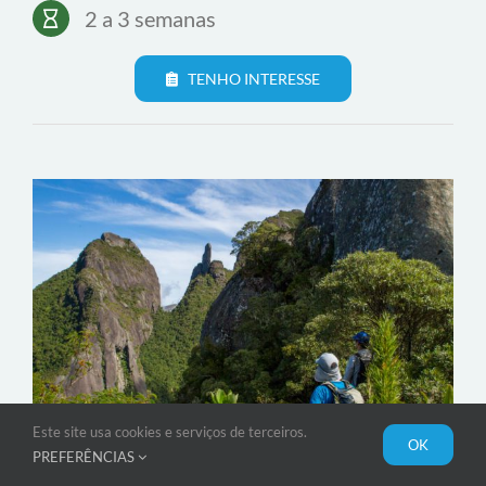
Como recolher, dobrar e dar corda para a
nova enfiada
Como planejar aproximações e descidas
R$123 para sócios
Durante a temporada
Intermediário
2 a 3 semanas
TENHO INTERESSE
Este site usa cookies e serviços de terceiros.
OK
PREFERÊNCIAS