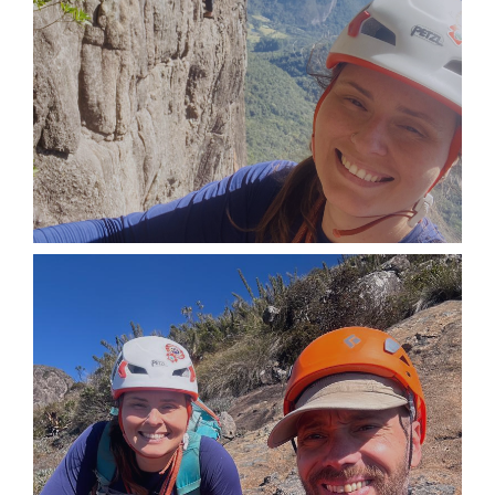
A6C46229-8892-4C6B-8DF6-
1BD1D27A8417