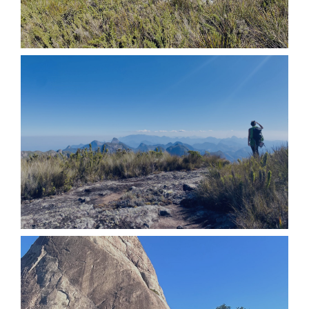
IMG_3552
3BA60B72-6EF4-4099-AB06-6A7B765B6776