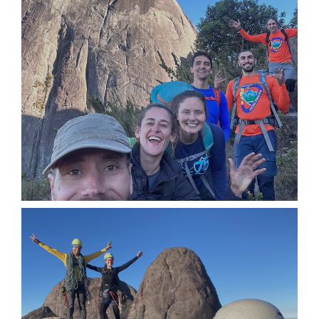
97ED409E-BFEF-40F7-915F-
27DBDE91411C