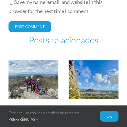
Save my name, email, and website in this
browser for the next time I comment.
Posts relacionados
Algumas
escaladas
em Itatim
e em
Lençois,
Bahia
Este site usa cookies e serviços de terceiros.
OK
PREFERÊNCIAS